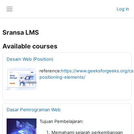
Skip to main content
Log in
Side panel
Sransa LMS
Available courses
Desain Web (Position)
reference:
https://www.geeksforgeeks.org/cs
positioning-elements/
Dasar Pemrograman Web
Tujuan Pembelajaran:
Memahami sejarah perkembangan